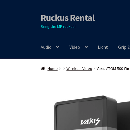
Ruckus Rental
Skip
Skip
to
to
Bring the MF ruckus!
navigation
content
Audio
Video
Licht
Grip 
Home
Wireless Video
Vaxis ATOM 500 Wir