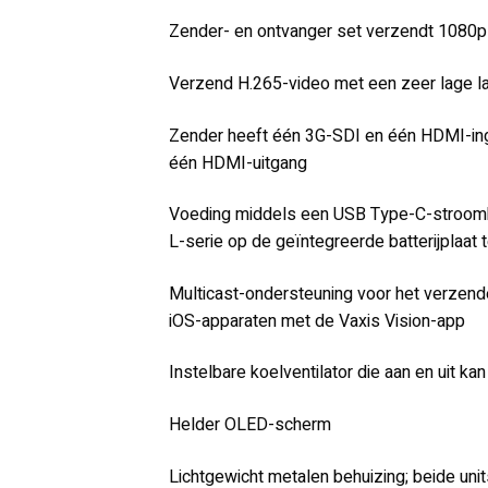
Zender- en ontvanger set verzendt 1080p 
Verzend H.265-video met een zeer lage la
Zender heeft één 3G-SDI en één HDMI-ing
één HDMI-uitgang
Voeding middels een USB Type-C-stroombr
L-serie op de geïntegreerde batterijplaat 
Multicast-ondersteuning voor het verzende
iOS-apparaten met de Vaxis Vision-app
Instelbare koelventilator die aan en uit k
Helder OLED-scherm
Lichtgewicht metalen behuizing; beide uni