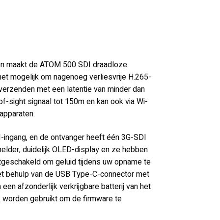
en maakt de ATOM 500 SDI draadloze
et mogelijk om nagenoeg verliesvrije H.265-
 verzenden met een latentie van minder dan
of-sight signaal tot 150m en kan ook via Wi-
 apparaten.
ingang, en de ontvanger heeft één 3G-SDI
helder, duidelijk OLED-display en ze hebben
uitgeschakeld om geluid tijdens uw opname te
t behulp van de USB Type-C-connector met
n afzonderlijk verkrijgbare batterij van het
 worden gebruikt om de firmware te