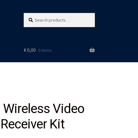
Search
Search
for:
€
0,00
0 items
Wireless Video
Receiver Kit