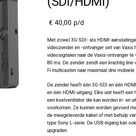
(SDI/HDMI)
€
40,00
p/d
Met zowel 3G-SDI- als HDMI-aansluiting
videozender en -ontvanger set van Vaxis h
videosignalen naar de Vaxis-ontvanger te
80 ms. De zender zendt een krachtig line-
Fi multicasten naar maximaal drie mobiele
De zender heeft één 3G-SDI en één HDMI-
en één HDMI-uitgang. Elke unit heeft een 
een koelventilator die kan worden in- en 
voorkomen. Ze kunnen worden gevoed me
de meegeleverde kabel of met behulp van ee
type Sony L-serie. De USB-ingang kan ook
upgraden.