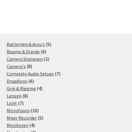
5
Batterijen & Accu's
5
6
products
Booms & Stands
6
products
2
Camera Statieven
2
8
products
Camera's
8
products
7
Complete Audio Setups
7
6
products
Draadloos
6
products
4
Grip & Rigging
4
8
products
Lenzen
8
7
products
Licht
7
products
10
Microfoons
10
products
5
Mixer Recorder
5
4
products
Monitoren
4