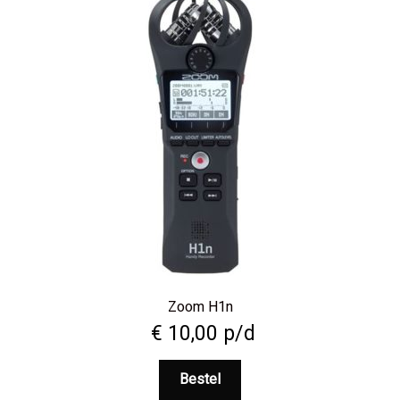
Zoom H1n
€
10,00
p/d
Bestel