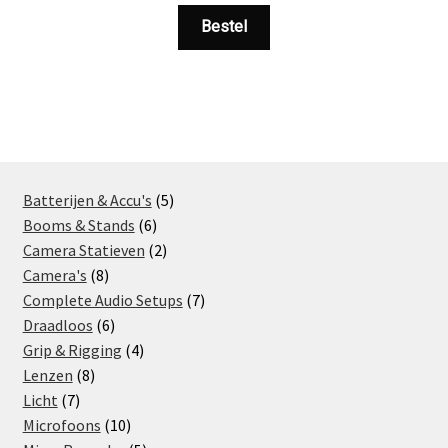
Bestel
5
Batterijen & Accu's
5
6
products
Booms & Stands
6
products
2
Camera Statieven
2
8
products
Camera's
8
products
7
Complete Audio Setups
7
6
products
Draadloos
6
products
4
Grip & Rigging
4
8
products
Lenzen
8
7
products
Licht
7
products
10
Microfoons
10