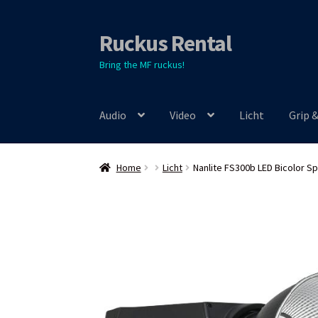
Ruckus Rental
Skip
Skip
to
to
Bring the MF ruckus!
navigation
content
Audio
Video
Licht
Grip 
Home
Licht
Nanlite FS300b LED Bicolor S