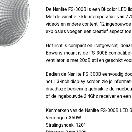
De Nanlite FS-300B is een Bi-color LED lic
Met de variabele kleurtemperatuur van 270
video’s en andere content. 12 ingebouwde 
explosies voegen een creatief aspect toe 
Het licht is compact en lichtgewicht, ideaa
Bowens-mount is de FS-300B compatibele 
ventilator is met 20dB stil en geschikt voor
Bedien de Nanlite FS-300B eenvoudig doo
het 1.3-inch display screen zie je informati
draadloze bediening gebruik je de inge
of de ingebouwde 2.4Ghz receiver en een 
Kenmerken van de Nanlite FS-300B LED Bi
Vermogen: 350W
Stralingshoek: 120°