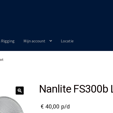
& Rigging
Mijn account
Locatie
pot
Nanlite FS300b 
€
40,00
p/d