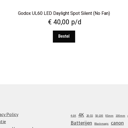
Godox UL60 LED Daylight Spot Silent (No Fan)
€
40,00
p/d
Bestel
acy Policy
4K
4.6K
20-55
50-100
85mm
100mm
tie
Batterijen
canon
Blackmagic