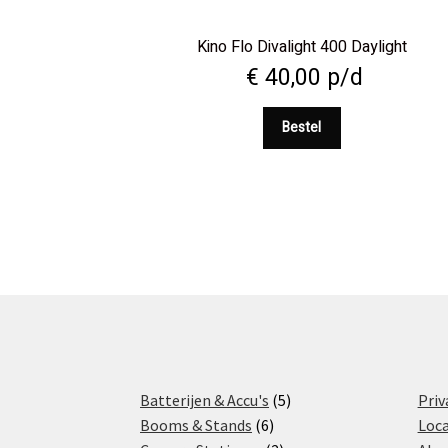
Kino Flo Divalight 400 Daylight
€
40,00
p/d
Bestel
5
Batterijen & Accu's
5
Priv
6
products
Booms & Stands
6
Loca