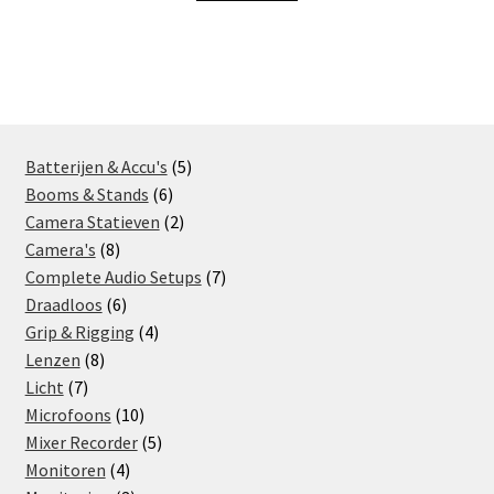
5
Batterijen & Accu's
5
6
products
Booms & Stands
6
products
2
Camera Statieven
2
8
products
Camera's
8
products
7
Complete Audio Setups
7
6
products
Draadloos
6
products
4
Grip & Rigging
4
8
products
Lenzen
8
7
products
Licht
7
products
10
Microfoons
10
products
5
Mixer Recorder
5
4
products
Monitoren
4