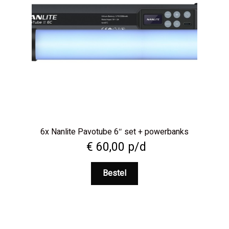
6x Nanlite Pavotube 6″ set + powerbanks
€
60,00
p/d
Bestel