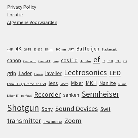
Privacy Policy
Locatie
Algemene Voorwaarden
4K
Batterijen
4.6K
20-55
50-100
85mm
100mm
ART
Blackmagic
ef
canon
cos11d
Canon EF
CanonEF
cine
dzofilm
F/
F1.8
f 3.5
G2
Lectrosonics
LED
grip
Lader
lavelier
Laowa
lens
Mixer
MKH
Nanlite
Leica R EF (7) Prime Lens Set
Macro
Nikon
Sennheiser
Recorder
sanken
Nikon F/
parfocal
Shotgun
Sound Devices
Sony
Swit
transmitter
Zoom
Ursa Mini Pro