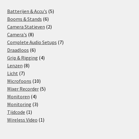
5
Batterijen & Accu's
5
6
products
Booms & Stands
6
products
2
Camera Statieven
2
8
products
Camera's
8
products
7
Complete Audio Setups
7
6
products
Draadloos
6
products
4
Grip & Rigging
4
8
products
Lenzen
8
7
products
Licht
7
products
10
Microfoons
10
products
5
Mixer Recorder
5
4
products
Monitoren
4
products
3
Monitoring
3
1
products
Tijdcode
1
product
1
Wireless Video
1
product