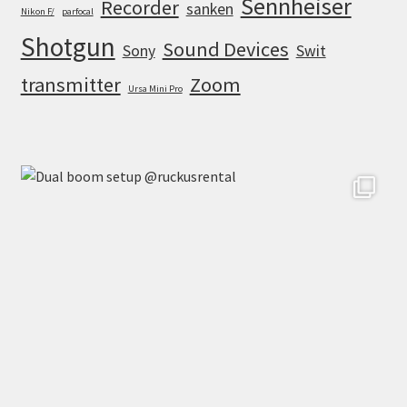
Sennheiser
Recorder
sanken
Nikon F/
parfocal
Shotgun
Sound Devices
Sony
Swit
transmitter
Zoom
Ursa Mini Pro