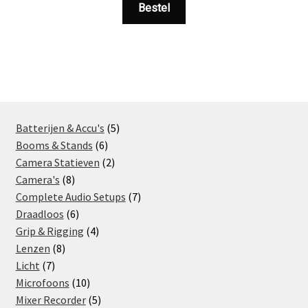
Bestel
5
Batterijen & Accu's
5
6
products
Booms & Stands
6
products
2
Camera Statieven
2
8
products
Camera's
8
products
7
Complete Audio Setups
7
6
products
Draadloos
6
products
4
Grip & Rigging
4
8
products
Lenzen
8
7
products
Licht
7
products
10
Microfoons
10
products
5
Mixer Recorder
5